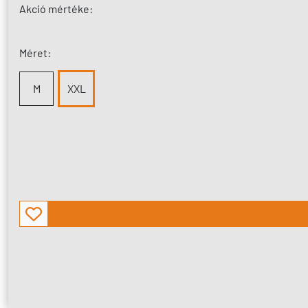
Akció mértéke:
Méret:
M
XXL