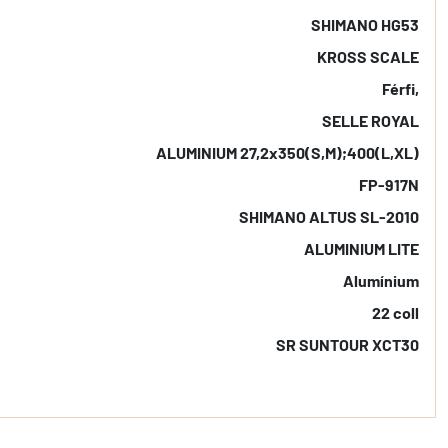
SHIMANO HG53
KROSS SCALE
Férfi,
SELLE ROYAL
ALUMINIUM 27,2x350(S,M);400(L,XL)
FP-917N
SHIMANO ALTUS SL-2010
ALUMINIUM LITE
Alumínium
22 coll
SR SUNTOUR XCT30