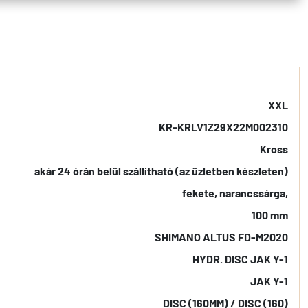
XXL
KR-KRLV1Z29X22M002310
Kross
akár 24 órán belül szállítható (az üzletben készleten)
fekete, narancssárga,
100 mm
SHIMANO ALTUS FD-M2020
HYDR. DISC JAK Y-1
JAK Y-1
DISC (160MM) / DISC (160)