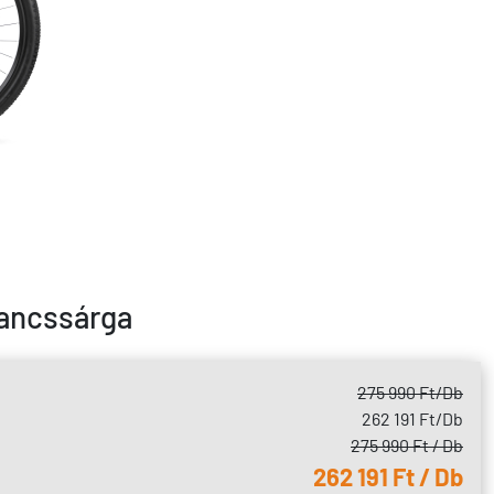
rancssárga
275 990 Ft
/Db
262 191 Ft
/Db
275 990 Ft / Db
262 191 Ft / Db