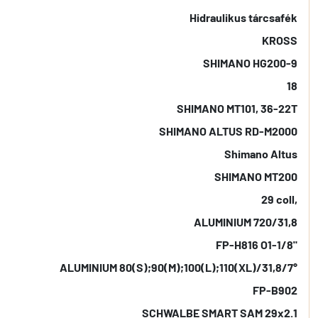
Hidraulikus tárcsafék
KROSS
SHIMANO HG200-9
18
SHIMANO MT101, 36-22T
SHIMANO ALTUS RD-M2000
Shimano Altus
SHIMANO MT200
29 coll,
ALUMINIUM 720/31,8
FP-H816 O1-1/8"
ALUMINIUM 80(S);90(M);100(L);110(XL)/31,8/7°
FP-B902
SCHWALBE SMART SAM 29x2.1