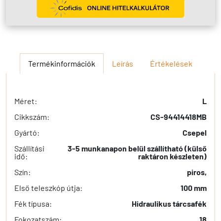
Termékinformációk
Leírás
Értékelések
Méret:
L
Cikkszám:
CS-94414418MB
Gyártó:
Csepel
Szállítási
3-5 munkanapon belül szállítható (külső
idő:
raktáron készleten)
Szín:
piros,
Első teleszkóp útja:
100 mm
Fék típusa:
Hidraulikus tárcsafék
Fokozatszám:
18