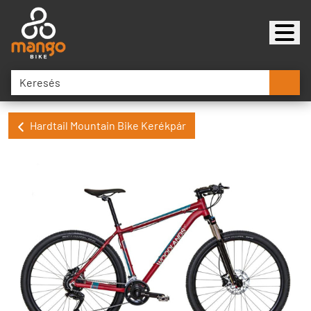
Hardtail Mountain Bike Kerékpár