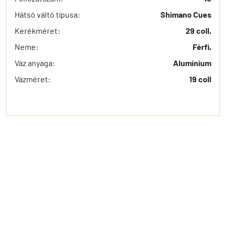
Hátsó váltó típusa:
Shimano Cues
Kerékméret:
29 coll,
Neme:
Férfi,
Váz anyaga:
Alumínium
Vázméret:
19 coll