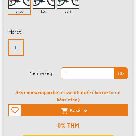
piros
kék
zöld
Méret:
L
Mennyiség:
Db
3-5 munkanapon belül szállítható (külső raktáron
készleten)
Kosárba
0% THM