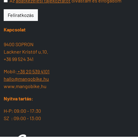
Az
adatkezelési tájékoztatót
olvastam és elfogadom
Feliratkozás
Kapcsolat
9400 SOPRON
Lackner Kristóf u.10.
+36 99 524 341
Mobil:
+36 20 539 4101
hallo@mangobike.hu
www.mangobike.hu
Nyitva tartás:
H-P: 09:00 - 17:30
SZ : 09:00 - 13:00