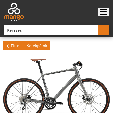
Fittness Kerékpárok