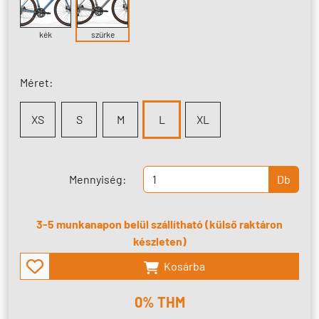
kék
szürke
Méret:
XS
S
M
L
XL
Mennyiség:
Db
3-5 munkanapon belül szállítható (külső raktáron
készleten)
Kosárba
0% THM