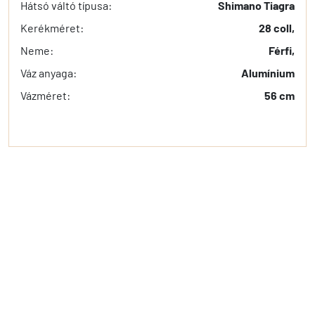
Hátsó váltó típusa:
Shimano Tiagra
Kerékméret:
28 coll,
Neme:
Férfi,
Váz anyaga:
Alumínium
Vázméret:
56 cm