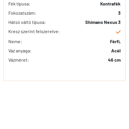
Fék típusa:
Kontrafék
Fokozatszám:
3
Hátsó váltó típusa:
Shimano Nexus 3
Kresz szerint felszerelve:
Neme:
Férfi,
Váz anyaga:
Acél
Vázméret:
46 cm