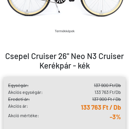
Termékképek
Csepel Cruiser 26" Neo N3 Cruiser
Kerékpár - kék
Egységár:
137 900 Ft
/Db
Akciós egységár:
133 763 Ft
/Db
Eredeti ár:
137 900 Ft / Db
Akciós ár:
133 763 Ft / Db
Akció mértéke:
-3%