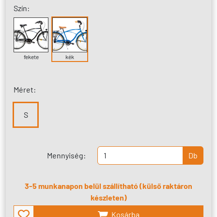
Szín:
fekete
kék
Méret:
S
Mennyiség:
Db
3-5 munkanapon belül szállítható (külső raktáron
készleten)
Kosárba