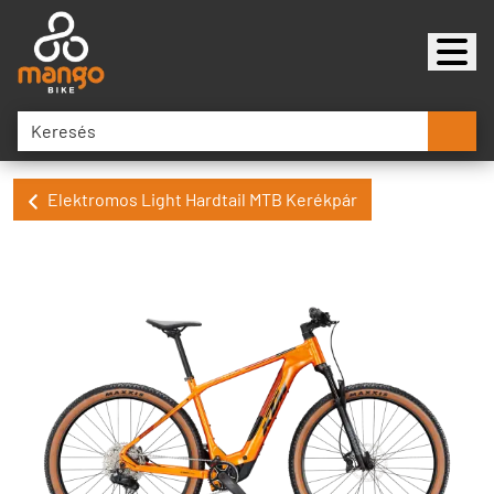
Elektromos Light Hardtail MTB Kerékpár