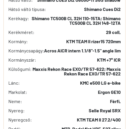
Hátsó váltó típusa:
Shimano Cues Di2
Kerékagy:
Shimano TC500B CL 32H 110-15TA; Shimano
TC500B CL 32H 148-12TA
Kerékméret:
29 coll,
Kormány:
KTM TEAM II rizer15 720mm
Kormánycsapágy:
Acros AICR intern 1.1/8"-1.5" angle lim
Kormányszár:
KTM +7° ICR
Külsőgumi:
Maxxis Rekon Race EXO/TR 57-622; Maxxis
Rekon Race EXO/TR 57-622
Lánc:
KMC e500 LG e-bike
Markolat:
Ergon GE10
Neme:
Férfi,
Nyereg:
Selle Royal SRX
Nyeregcső:
KTM TEAM II 27.2/400
Pedál:
MTB-Pedal flat VPE-527 alloy