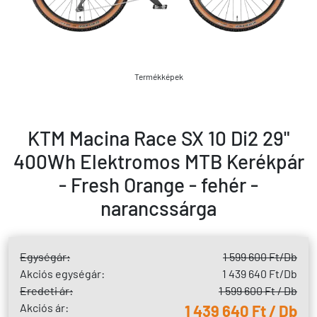
Termékképek
KTM Macina Race SX 10 Di2 29"
400Wh Elektromos MTB Kerékpár
- Fresh Orange - fehér -
narancssárga
Egységár:
1 599 600 Ft
/Db
Akciós egységár:
1 439 640 Ft
/Db
Eredeti ár:
1 599 600 Ft / Db
Akciós ár:
1 439 640 Ft / Db