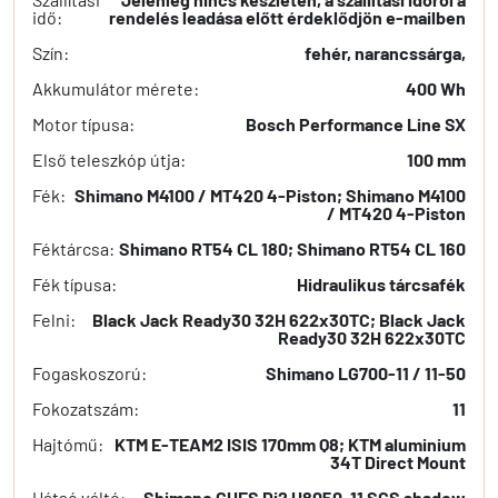
idő:
rendelés leadása előtt érdeklődjön e-mailben
Szín:
fehér, narancssárga,
Akkumulátor mérete:
400 Wh
Motor típusa:
Bosch Performance Line SX
Első teleszkóp útja:
100 mm
Fék:
Shimano M4100 / MT420 4-Piston; Shimano M4100
/ MT420 4-Piston
Féktárcsa:
Shimano RT54 CL 180; Shimano RT54 CL 160
Fék típusa:
Hidraulikus tárcsafék
Felni:
Black Jack Ready30 32H 622x30TC; Black Jack
Ready30 32H 622x30TC
Fogaskoszorú:
Shimano LG700-11 / 11-50
Fokozatszám:
11
Hajtómű:
KTM E-TEAM2 ISIS 170mm Q8; KTM aluminium
34T Direct Mount
Hátsó váltó:
Shimano CUES Di2 U8050-11 SGS shadow