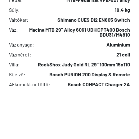
Súly:
19.4 kg
Váltókar:
Shimano CUES Di2 EN605 Switch
Váz:
Macina MTB 29" Alloy 6061 UDH|CPT400 Bosch
BDU31/M4810
Váz anyaga:
Alumínium
Vázméret:
21 coll
Villa:
RockShox Judy Gold RL 29" 100mm 15x110
Kijelző:
Bosch PURION 200 Display & Remote
Akkumulátor töltő:
Bosch COMPACT Charger 2A