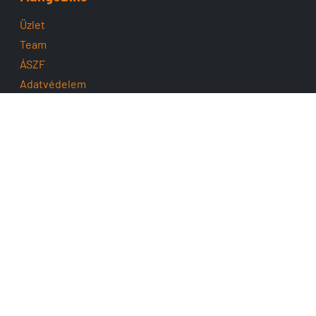
Üzlet
Team
ÁSZF
Adatvédelem
Cofidis
Támogatás
Szerviz
Fizetés
Utalványok
Szállítás
Ingyenes kiszállítás
Fogyasztóbarát
Impresszum