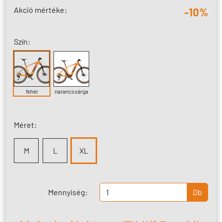
Akció mértéke:
-10%
Szín:
fehér
narancssárga
Méret:
M
L
XL
Mennyiség:
Db