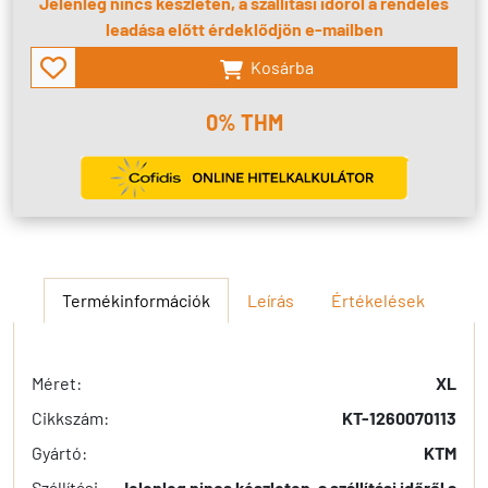
Jelenleg nincs készleten, a szállítási időről a rendelés
leadása előtt érdeklődjön e-mailben
Kosárba
0% THM
Termékinformációk
Leírás
Értékelések
Méret:
XL
Cikkszám:
KT-1260070113
Gyártó:
KTM
Szállítási
Jelenleg nincs készleten, a szállítási időről a