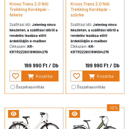
Kross Trans 2.0 Női
Kross Trans 2.0 Női
Trekking Kerékpár -
Trekking Kerékpár -
fekete
szürke
Szállítási idő:
Jelenleg nincs
Szállítási idő:
Jelenleg nincs
készleten, a szállítási időről a
készleten, a szállítási időről a
rendelés leadása előtt
rendelés leadása előtt
érdeklődjön e-mailben
érdeklődjön e-mailben
Cikkszám:
KR-
Cikkszám:
KR-
KRTR2Z28X19W004279
KRTR2Z28X19W004276
199 990 Ft
/ Db
199 990 Ft
/ Db
Kosárba
Kosárba
Összehasonlítás
Összehasonlítás
-10%