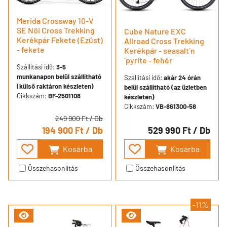
Merida Crossway 10-V
SE Női Cross Trekking
Cube Nature EXC
Kerékpár Fekete (Ezüst)
Allroad Cross Trekking
- fekete
Kerékpár - seasalt´n
´pyrite - fehér
Szállítási idő:
3-5
munkanapon belül szállítható
Szállítási idő:
akár 24 órán
(külső raktáron készleten)
belül szállítható (az üzletben
Cikkszám:
BF-2501108
készleten)
Cikkszám:
VB-861300-58
249 900 Ft
/ Db
194 900 Ft
/ Db
529 990 Ft
/ Db
Kosárba
Kosárba
Összehasonlítás
Összehasonlítás
-11%