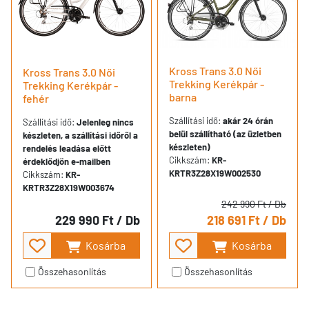
Kross Trans 3.0 Női
Kross Trans 3.0 Női
Trekking Kerékpár -
Trekking Kerékpár -
barna
fehér
Szállítási idő:
akár 24 órán
Szállítási idő:
Jelenleg nincs
belül szállítható (az üzletben
készleten, a szállítási időről a
készleten)
rendelés leadása előtt
Cikkszám:
KR-
érdeklődjön e-mailben
KRTR3Z28X19W002530
Cikkszám:
KR-
KRTR3Z28X19W003674
242 990 Ft
/ Db
229 990 Ft
/ Db
218 691 Ft
/ Db
Kosárba
Kosárba
Összehasonlítás
Összehasonlítás