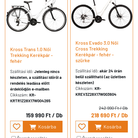
Kross Evado 3.0 Női
Cross Trekking
Kross Trans 1.0 Női
Kerékpár - fehér -
Trekking Kerékpár -
szürke
fehér
Szállítási idő:
akár 24 órán
Szállítási idő:
Jelenleg nincs
belül szállítható (az üzletben
készleten, a szállítási időről a
készleten)
rendelés leadása előtt
Cikkszám:
KR-
érdeklődjön e-mailben
KREV3Z28X17W003604
Cikkszám:
KR-
KRTR1Z28X17W004265
242 990 Ft
/ Db
159 990 Ft
/ Db
218 690 Ft
/ Db
Kosárba
Kosárba