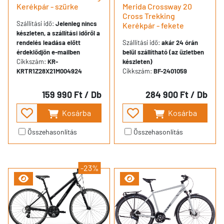
Kerékpár - szürke
Merida Crossway 20
Cross Trekking
Szállítási idő:
Jelenleg nincs
Kerékpár - fekete
készleten, a szállítási időről a
rendelés leadása előtt
Szállítási idő:
akár 24 órán
érdeklődjön e-mailben
belül szállítható (az üzletben
Cikkszám:
KR-
készleten)
KRTR1Z28X21M004924
Cikkszám:
BF-2401059
159 990 Ft
/ Db
284 900 Ft
/ Db
Kosárba
Kosárba
Összehasonlítás
Összehasonlítás
-23%