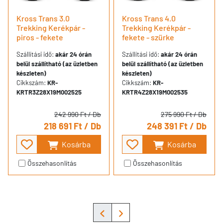
Kross Trans 3.0
Kross Trans 4.0
Trekking Kerékpár -
Trekking Kerékpár -
piros - fekete
fekete - szürke
Szállítási idő:
akár 24 órán
Szállítási idő:
akár 24 órán
belül szállítható (az üzletben
belül szállítható (az üzletben
készleten)
készleten)
Cikkszám:
KR-
Cikkszám:
KR-
KRTR3Z28X19M002525
KRTR4Z28X19M002535
242 990 Ft
/ Db
275 990 Ft
/ Db
218 691 Ft
/ Db
248 391 Ft
/ Db
Kosárba
Kosárba
Összehasonlítás
Összehasonlítás