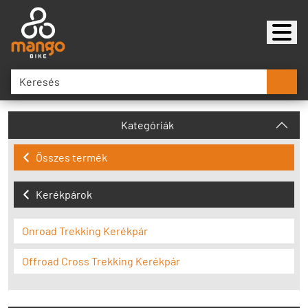
Kategóriák
Összes termék
Kerékpárok
Onroad Trekking Kerékpár
Offroad Cross Trekking Kerékpár