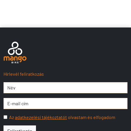
Hírlevél feliratkozás
Az
adatkezelési tájékoztatót
olvastam és elfogadom
Feliratkozás