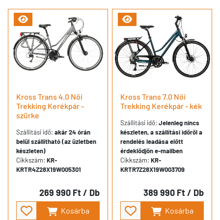
Kross Trans 4.0 Női
Kross Trans 7.0 Női
Trekking Kerékpár -
Trekking Kerékpár - kék
szürke
Szállítási idő:
Jelenleg nincs
Szállítási idő:
akár 24 órán
készleten, a szállítási időről a
belül szállítható (az üzletben
rendelés leadása előtt
készleten)
érdeklődjön e-mailben
Cikkszám:
KR-
Cikkszám:
KR-
KRTR4Z28X19W005301
KRTR7Z28X19W003709
269 990 Ft
/ Db
389 990 Ft
/ Db
Kosárba
Kosárba