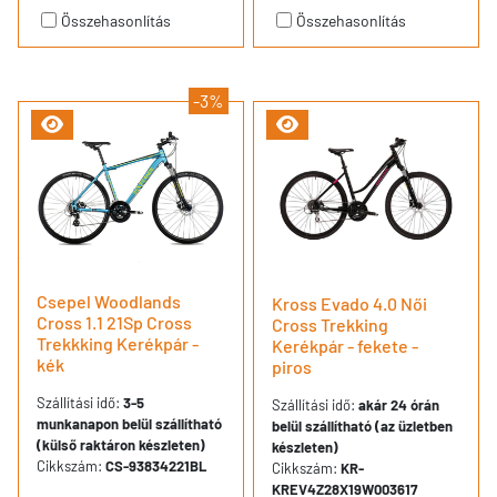
Összehasonlítás
Összehasonlítás
-3%
Csepel Woodlands
Kross Evado 4.0 Női
Cross 1.1 21Sp Cross
Cross Trekking
Trekkking Kerékpár -
Kerékpár - fekete -
kék
piros
Szállítási idő:
3-5
Szállítási idő:
akár 24 órán
munkanapon belül szállítható
belül szállítható (az üzletben
(külső raktáron készleten)
készleten)
Cikkszám:
CS-93834221BL
Cikkszám:
KR-
KREV4Z28X19W003617