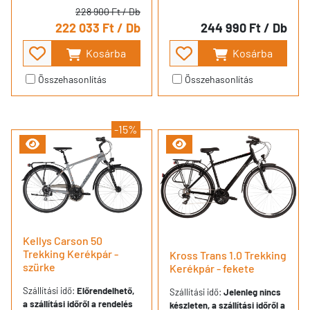
228 900 Ft
/ Db
222 033 Ft
/ Db
244 990 Ft
/ Db
Kosárba
Kosárba
Összehasonlítás
Összehasonlítás
-15%
Kellys Carson 50
Trekking Kerékpár -
Kross Trans 1.0 Trekking
szürke
Kerékpár - fekete
Szállítási idő:
Előrendelhető,
Szállítási idő:
Jelenleg nincs
a szállítási időről a rendelés
készleten, a szállítási időről a