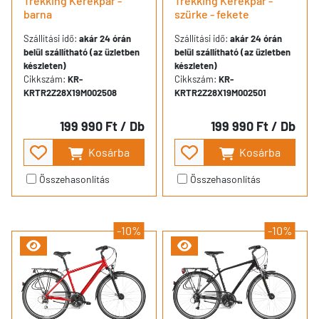
Trekking Kerékpár -
Trekking Kerékpár -
barna
szürke - fekete
Szállítási idő:
akár 24 órán
Szállítási idő:
akár 24 órán
belül szállítható (az üzletben
belül szállítható (az üzletben
készleten)
készleten)
Cikkszám:
KR-
Cikkszám:
KR-
KRTR2Z28X19M002508
KRTR2Z28X19M002501
199 990 Ft
/ Db
199 990 Ft
/ Db
Kosárba
Kosárba
Összehasonlítás
Összehasonlítás
-10%
-10%