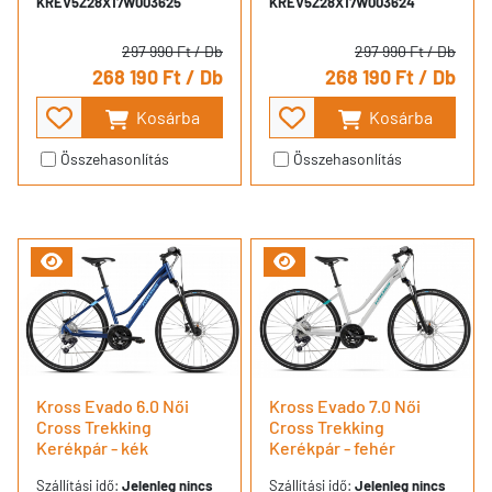
KREV5Z28X17W003625
KREV5Z28X17W003624
297 990 Ft
/ Db
297 990 Ft
/ Db
268 190 Ft
/ Db
268 190 Ft
/ Db
Kosárba
Kosárba
Összehasonlítás
Összehasonlítás
Kross Evado 6.0 Női
Kross Evado 7.0 Női
Cross Trekking
Cross Trekking
Kerékpár - kék
Kerékpár - fehér
Szállítási idő:
Jelenleg nincs
Szállítási idő:
Jelenleg nincs