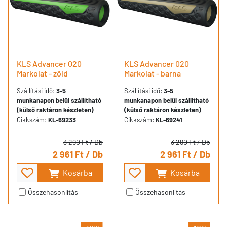
KLS Advancer 020
KLS Advancer 020
Markolat - zöld
Markolat - barna
Szállítási idő:
3-5
Szállítási idő:
3-5
munkanapon belül szállítható
munkanapon belül szállítható
(külső raktáron készleten)
(külső raktáron készleten)
Cikkszám:
KL-69233
Cikkszám:
KL-69241
3 290 Ft
/ Db
3 290 Ft
/ Db
2 961 Ft
/ Db
2 961 Ft
/ Db
Kosárba
Kosárba
Összehasonlítás
Összehasonlítás