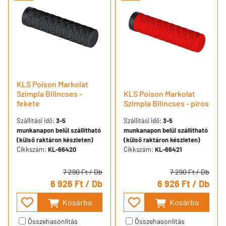
KLS Poison Markolat
Szimpla Bilincses -
KLS Poison Markolat
fekete
Szimpla Bilincses - piros
Szállítási idő:
3-5
Szállítási idő:
3-5
munkanapon belül szállítható
munkanapon belül szállítható
(külső raktáron készleten)
(külső raktáron készleten)
Cikkszám:
KL-66420
Cikkszám:
KL-66421
7 290 Ft
/ Db
7 290 Ft
/ Db
6 926 Ft
/ Db
6 926 Ft
/ Db
Kosárba
Kosárba
Összehasonlítás
Összehasonlítás