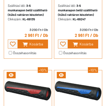
Szállítási idő:
3-5
Szállítási idő:
3-5
munkanapon belül szállítható
munkanapon belül szállítható
(külső raktáron készleten)
(külső raktáron készleten)
Cikkszám:
KL-69135
Cikkszám:
KL-69247
3 290 Ft
/ Db
3 290 Ft
/ Db
2 961 Ft
/ Db
2 961 Ft
/ Db
Kosárba
Kosárba
Összehasonlítás
Összehasonlítás
-10%
-10%