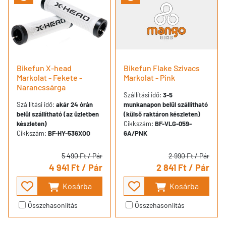
Bikefun X-head
Bikefun Flake Szivacs
Markolat - Fekete -
Markolat - Pink
Narancssárga
Szállítási idő:
3-5
Szállítási idő:
akár 24 órán
munkanapon belül szállítható
belül szállítható (az üzletben
(külső raktáron készleten)
készleten)
Cikkszám:
BF-VLG-059-
Cikkszám:
BF-HY-536XOO
6A/PNK
5 490 Ft
/ Pár
2 990 Ft
/ Pár
4 941 Ft
/ Pár
2 841 Ft
/ Pár
Kosárba
Kosárba
Összehasonlítás
Összehasonlítás