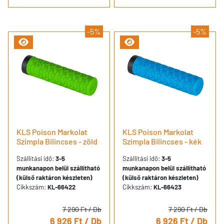
-5%
-5%
KLS Poison Markolat
KLS Poison Markolat
Szimpla Bilincses - zöld
Szimpla Bilincses - kék
Szállítási idő:
3-5
Szállítási idő:
3-5
munkanapon belül szállítható
munkanapon belül szállítható
(külső raktáron készleten)
(külső raktáron készleten)
Cikkszám:
KL-66422
Cikkszám:
KL-66423
7 290 Ft
/ Db
7 290 Ft
/ Db
6 926 Ft
/ Db
6 926 Ft
/ Db