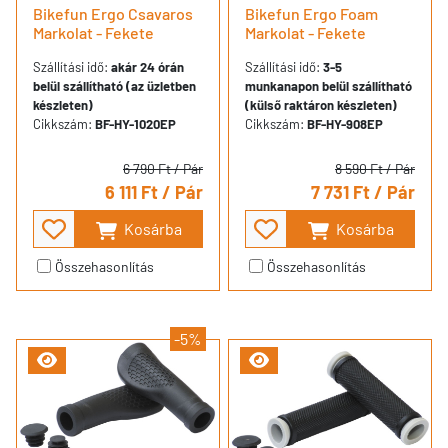
Bikefun Ergo Csavaros
Bikefun Ergo Foam
Markolat - Fekete
Markolat - Fekete
Szállítási idő:
akár 24 órán
Szállítási idő:
3-5
belül szállítható (az üzletben
munkanapon belül szállítható
készleten)
(külső raktáron készleten)
Cikkszám:
BF-HY-1020EP
Cikkszám:
BF-HY-908EP
6 790 Ft
/ Pár
8 590 Ft
/ Pár
6 111 Ft
/ Pár
7 731 Ft
/ Pár
Kosárba
Kosárba
Összehasonlítás
Összehasonlítás
-5%