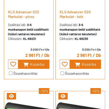
KLS Advancer 020
KLS Advancer 020
Markolat - piros
Markolat - kék
Szállítási idő:
3-5
Szállítási idő:
3-5
munkanapon belül szállítható
munkanapon belül szállítható
(külső raktáron készleten)
(külső raktáron készleten)
Cikkszám:
KL-69231
Cikkszám:
KL-69235
3 290 Ft
/ Db
3 290 Ft
/ Db
2 961 Ft
/ Db
2 961 Ft
/ Db
Kosárba
Kosárba
Összehasonlítás
Összehasonlítás
-10%
-10%