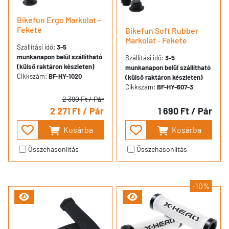
Bikefun Ergo Markolat -
Fekete
Bikefun Soft Rubber
Markolat - Fekete
Szállítási idő:
3-5
munkanapon belül szállítható
Szállítási idő:
3-5
(külső raktáron készleten)
munkanapon belül szállítható
Cikkszám:
BF-HY-1020
(külső raktáron készleten)
Cikkszám:
BF-HY-607-3
2 390 Ft
/ Pár
2 271 Ft
/ Pár
1 690 Ft
/ Pár
Kosárba
Kosárba
Összehasonlítás
Összehasonlítás
-10%