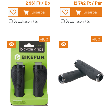
2 961 Ft
/ Db
12 742 Ft
/ Pár
Kosárba
Kosárba
Összehasonlítás
Összehasonlítás
-10%
-10%