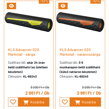
-10%
-10%
KLS Advancer 020
KLS Advancer 020
Markolat - sárga
Markolat - narancssárga
Szállítási idő:
akár 24 órán
Szállítási idő:
3-5
belül szállítható (az üzletben
munkanapon belül szállítható
készleten)
(külső raktáron készleten)
Cikkszám:
KL-69243
Cikkszám:
KL-69245
3 290 Ft
/ Db
3 290 Ft
/ Db
2 961 Ft
/ Db
2 961 Ft
/ Db
Kosárba
Kosárba