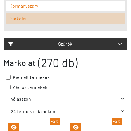
Kormányszarv
Markolat
Szűrők
(270 db)
Markolat
Kiemelt termékek
Akciós termékek
- - filter_submit - -
-5%
-5%