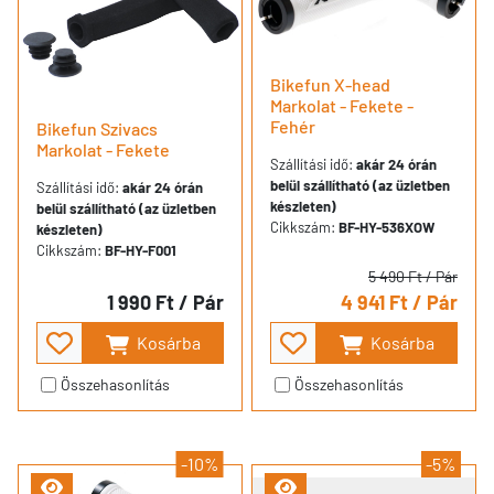
Bikefun X-head
Markolat - Fekete -
Fehér
Bikefun Szivacs
Markolat - Fekete
Szállítási idő:
akár 24 órán
belül szállítható (az üzletben
Szállítási idő:
akár 24 órán
készleten)
belül szállítható (az üzletben
Cikkszám:
BF-HY-536XOW
készleten)
Cikkszám:
BF-HY-F001
5 490 Ft
/ Pár
1 990 Ft
/ Pár
4 941 Ft
/ Pár
Kosárba
Kosárba
Összehasonlítás
Összehasonlítás
-10%
-5%