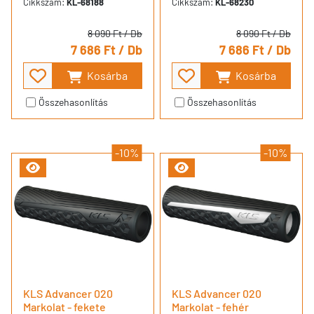
Cikkszám:
KL-68188
Cikkszám:
KL-68230
8 090 Ft
/ Db
8 090 Ft
/ Db
7 686 Ft
/ Db
7 686 Ft
/ Db
Kosárba
Kosárba
Összehasonlítás
Összehasonlítás
-10%
-10%
KLS Advancer 020
KLS Advancer 020
Markolat - fekete
Markolat - fehér