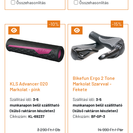
Összehasonlítás
Összehasonlítás
-10%
-15%
Bikefun Ergo 2 Tone
KLS Advancer 020
Markolat Szarvval -
Markolat - pink
Fekete
Szállítási idő:
3-5
Szállítási idő:
3-5
munkanapon belül szállítható
munkanapon belül szállítható
(külső raktáron készleten)
(külső raktáron készleten)
Cikkszám:
KL-69237
Cikkszám:
BF-GP-3
3 290 Ft
/ Db
14 990 Ft
/ Pár