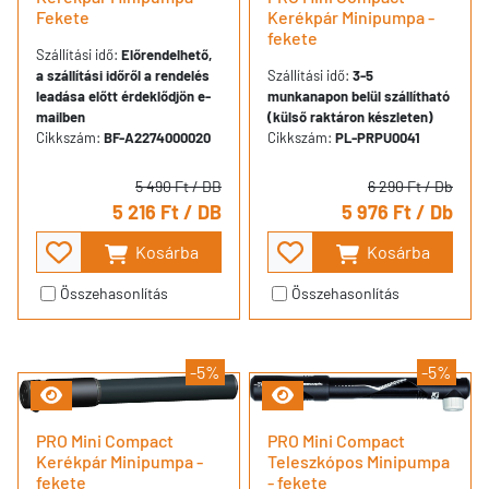
Fekete
Kerékpár Minipumpa -
fekete
Szállítási idő:
Előrendelhető,
a szállítási időről a rendelés
Szállítási idő:
3-5
leadása előtt érdeklődjön e-
munkanapon belül szállítható
mailben
(külső raktáron készleten)
Cikkszám:
BF-A2274000020
Cikkszám:
PL-PRPU0041
5 490 Ft
/ DB
6 290 Ft
/ Db
5 216 Ft
/ DB
5 976 Ft
/ Db
Kosárba
Kosárba
Összehasonlítás
Összehasonlítás
-5%
-5%
PRO Mini Compact
PRO Mini Compact
Kerékpár Minipumpa -
Teleszkópos Minipumpa
fekete
- fekete