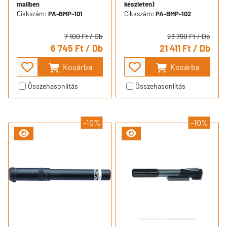
mailben
készleten)
Cikkszám:
PA-BMP-101
Cikkszám:
PA-BMP-102
7 100 Ft
/ Db
23 790 Ft
/ Db
6 745 Ft
/ Db
21 411 Ft
/ Db
Kosárba
Kosárba
Összehasonlítás
Összehasonlítás
-10%
-10%