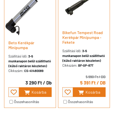
Bikefun Tempest Road
Kerékpár Minipumpa -
Fekete
Beto Kerékpár
Minipumpa
Szállítási idő:
3-5
munkanapon belül szállítható
Szállítási idő:
3-5
(külső raktáron készleten)
munkanapon belül szállítható
Cikkszám:
BF-GP-87T
(külső raktáron készleten)
Cikkszám:
CS-41480089
5 990 Ft
/ DB
3 290 Ft
/ Db
5 391 Ft
/ DB
Kosárba
Kosárba
Összehasonlítás
Összehasonlítás