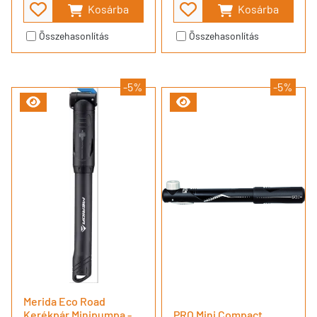
Kosárba
Kosárba
Összehasonlítás
Összehasonlítás
-5%
-5%
Merida Eco Road
Kerékpár Minipumpa -
PRO Mini Compact