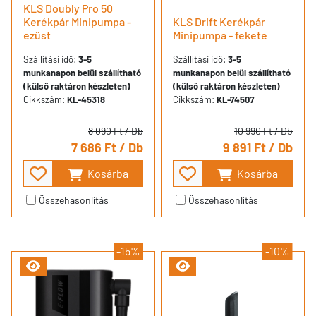
KLS Doubly Pro 50
Kerékpár Minipumpa -
KLS Drift Kerékpár
ezüst
Minipumpa - fekete
Szállítási idő:
3-5
Szállítási idő:
3-5
munkanapon belül szállítható
munkanapon belül szállítható
(külső raktáron készleten)
(külső raktáron készleten)
Cikkszám:
KL-45318
Cikkszám:
KL-74507
8 090 Ft
/ Db
10 990 Ft
/ Db
7 686 Ft
/ Db
9 891 Ft
/ Db
Kosárba
Kosárba
Összehasonlítás
Összehasonlítás
-15%
-10%