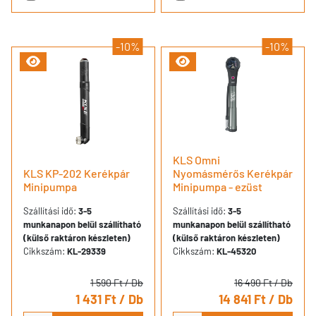
-10%
-10%
KLS Omni
KLS KP-202 Kerékpár
Nyomásmérős Kerékpár
Minipumpa
Minipumpa - ezüst
Szállítási idő:
3-5
Szállítási idő:
3-5
munkanapon belül szállítható
munkanapon belül szállítható
(külső raktáron készleten)
(külső raktáron készleten)
Cikkszám:
KL-29339
Cikkszám:
KL-45320
1 590 Ft
/ Db
16 490 Ft
/ Db
1 431 Ft
/ Db
14 841 Ft
/ Db