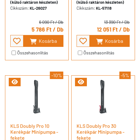
(külső raktáron készleten)
(külső raktáron készleten)
Cikkszám:
KL-26027
Cikkszám:
KL-57118
6 090 Ft
/ Db
13 390 Ft
/ Db
5 786 Ft
/ Db
12 051 Ft
/ Db
Kosárba
Kosárba
Összehasonlítás
Összehasonlítás
-10%
-5%
KLS Doubly Pro 10
KLS Doubly Pro 30
Kerékpár Minipumpa -
Kerékpár Minipumpa -
fekete
fekete