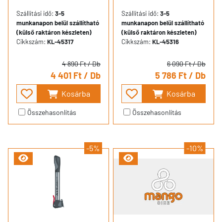
Szállítási idő:
3-5
Szállítási idő:
3-5
munkanapon belül szállítható
munkanapon belül szállítható
(külső raktáron készleten)
(külső raktáron készleten)
Cikkszám:
KL-45317
Cikkszám:
KL-45316
4 890 Ft
/ Db
6 090 Ft
/ Db
4 401 Ft
/ Db
5 786 Ft
/ Db
Kosárba
Kosárba
Összehasonlítás
Összehasonlítás
-5%
-10%