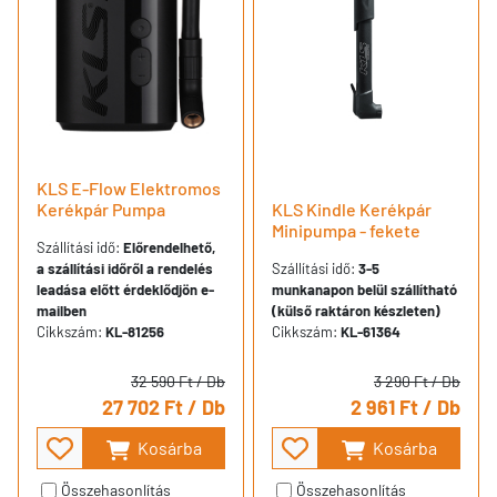
KLS E-Flow Elektromos
Kerékpár Pumpa
KLS Kindle Kerékpár
Minipumpa - fekete
Szállítási idő:
Előrendelhető,
a szállítási időről a rendelés
Szállítási idő:
3-5
leadása előtt érdeklődjön e-
munkanapon belül szállítható
mailben
(külső raktáron készleten)
Cikkszám:
KL-81256
Cikkszám:
KL-61364
32 590 Ft
/ Db
3 290 Ft
/ Db
27 702 Ft
/ Db
2 961 Ft
/ Db
Kosárba
Kosárba
Összehasonlítás
Összehasonlítás