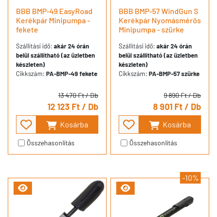
BBB BMP-49 EasyRoad
BBB BMP-57 WindGun S
Kerékpár Minipumpa -
Kerékpár Nyomásmérős
fekete
Minipumpa - szürke
Szállítási idő:
akár 24 órán
Szállítási idő:
akár 24 órán
belül szállítható (az üzletben
belül szállítható (az üzletben
készleten)
készleten)
Cikkszám:
PA-BMP-49 fekete
Cikkszám:
PA-BMP-57 szürke
13 470 Ft
/ Db
9 890 Ft
/ Db
12 123 Ft
/ Db
8 901 Ft
/ Db
Kosárba
Kosárba
Összehasonlítás
Összehasonlítás
-10%