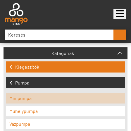
Kategóriák
Kiegészítők
Pumpa
Minipumpa
Műhelypumpa
Vázpumpa