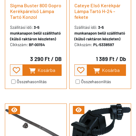
Sigma Buster 800 Gopro
Cateye Első Kerékpár
Kerékpárelső Lámpa
Lámpa Tartó H-24 -
Tartó Konzol
fekete
Szállítási idő:
3-5
Szállítási idő:
3-5
munkanapon belül szállítható
munkanapon belül szállítható
(külső raktáron készleten)
(külső raktáron készleten)
Cikkszám:
BF-00154
Cikkszám:
PL-5338597
3 290 Ft
/ DB
1 389 Ft
/ Db
Kosárba
Kosárba
Összehasonlítás
Összehasonlítás