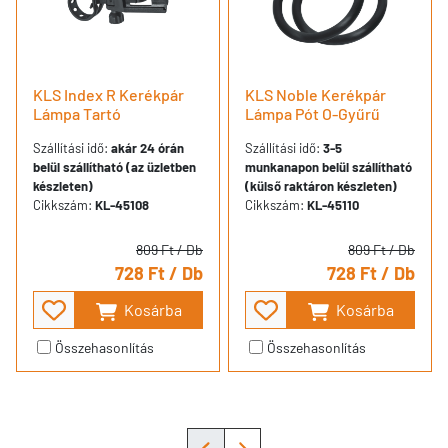
KLS Index R Kerékpár
KLS Noble Kerékpár
Lámpa Tartó
Lámpa Pót O-Gyűrű
Szállítási idő:
akár 24 órán
Szállítási idő:
3-5
belül szállítható (az üzletben
munkanapon belül szállítható
készleten)
(külső raktáron készleten)
Cikkszám:
KL-45108
Cikkszám:
KL-45110
809 Ft
/ Db
809 Ft
/ Db
728 Ft
/ Db
728 Ft
/ Db
Kosárba
Kosárba
Összehasonlítás
Összehasonlítás