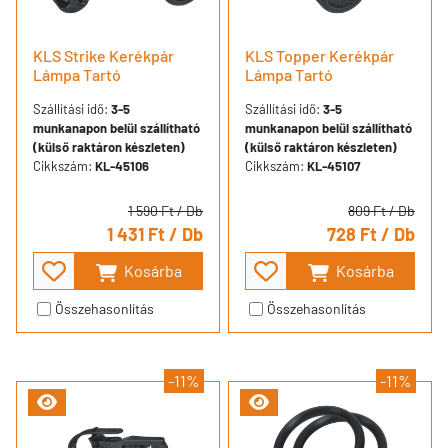
KLS Strike Kerékpár
KLS Topper Kerékpár
Lámpa Tartó
Lámpa Tartó
Szállítási idő:
3-5
Szállítási idő:
3-5
munkanapon belül szállítható
munkanapon belül szállítható
(külső raktáron készleten)
(külső raktáron készleten)
Cikkszám:
KL-45106
Cikkszám:
KL-45107
1 590 Ft
/ Db
809 Ft
/ Db
1 431 Ft
/ Db
728 Ft
/ Db
Kosárba
Kosárba
Összehasonlítás
Összehasonlítás
-11%
-11%