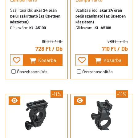
Szállítási idő:
akár 24 órán
Szállítási idő:
akár 24 órán
belül szállítható (az üzletben
belül szállítható (az üzletben
készleten)
készleten)
Cikkszám:
KL-45100
Cikkszám:
KL-45109
809 Ft
/ Db
789 Ft
/ Db
728 Ft
/ Db
710 Ft
/ Db
Kosárba
Kosárba
Összehasonlítás
Összehasonlítás
-11%
-11%