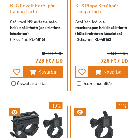
KLS Revolt Kerékpár
KLS Rippy Kerékpár
Lámpa Tartó
Lámpa Tartó
Szállítási idő:
akár 24 órán
Szállítási idő:
3-5
belül szállítható (az üzletben
munkanapon belül szállítható
készleten)
(külső raktáron készleten)
Cikkszám:
KL-45101
Cikkszám:
KL-45103
809 Ft
/ Db
809 Ft
/ Db
728 Ft
/ Db
728 Ft
/ Db
Kosárba
Kosárba
Összehasonlítás
Összehasonlítás
-10%
-11%