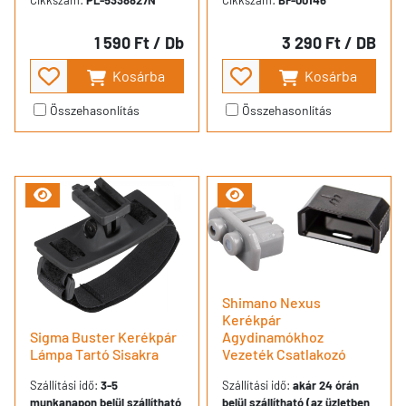
1 590 Ft
/ Db
3 290 Ft
/ DB
Kosárba
Kosárba
Összehasonlítás
Összehasonlítás
Shimano Nexus
Kerékpár
Sigma Buster Kerékpár
Agydinamókhoz
Lámpa Tartó Sisakra
Vezeték Csatlakozó
Szállítási idő:
3-5
Szállítási idő:
akár 24 órán
munkanapon belül szállítható
belül szállítható (az üzletben