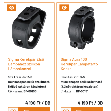
Sigma Kerékpár Első
Sigma Aura 100
Lámpához Szilikon
Kerékpár Lámpatartó
Lámpakonzol
Konzol
Szállítási idő:
3-5
Szállítási idő:
3-5
munkanapon belül szállítható
munkanapon belül szállítható
(külső raktáron készleten)
(külső raktáron készleten)
Cikkszám:
BF-00150
Cikkszám:
BF-00151
4 190 Ft
/ DB
4 190 Ft
/ DB