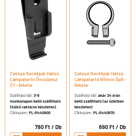
Cateye Kerékpár Hátsó
Cateye Kerékpár Hátsó
Lámpatartó Övcsipesz
Lámpatartó Bilincs Sp8 -
C1 - fekete
fekete
Szállítási idő:
3-5
Szállítási idő:
akár 24 órán
munkanapon belül szállítható
belül szállítható (az üzletben
(külső raktáron készleten)
készleten)
Cikkszám:
PL-5440900
Cikkszám:
PL-5440970
790 Ft
/ Db
690 Ft
/ Db