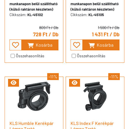
munkanapon belül szállítható
munkanapon belül szállítható
(külső raktáron készleten)
(külső raktáron készleten)
Cikkszám:
KL-45102
Cikkszám:
KL-45105
809 Ft
/ Db
1 590 Ft
/ Db
728 Ft
/ Db
1 431 Ft
/ Db
Kosárba
Kosárba
Összehasonlítás
Összehasonlítás
-11%
-11%
KLS Humble Kerékpár
KLS Index F Kerékpár
Lámpa Tartó
Lámpa Tartó