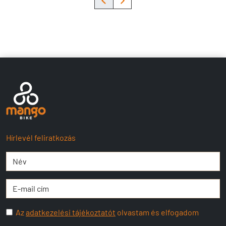
Hírlevél feliratkozás
Az
adatkezelési tájékoztatót
olvastam és elfogadom