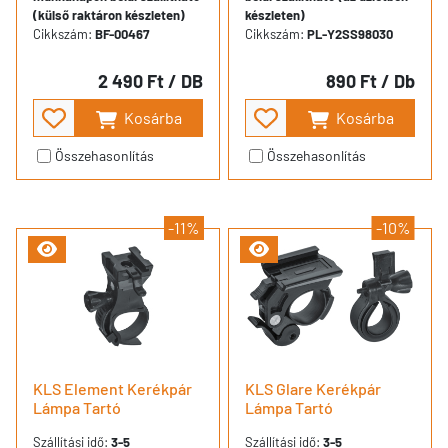
(külső raktáron készleten)
készleten)
Cikkszám:
BF-00467
Cikkszám:
PL-Y2SS98030
2 490 Ft
/ DB
890 Ft
/ Db
Kosárba
Kosárba
Összehasonlítás
Összehasonlítás
-11%
-10%
KLS Element Kerékpár
KLS Glare Kerékpár
Lámpa Tartó
Lámpa Tartó
Szállítási idő:
3-5
Szállítási idő:
3-5