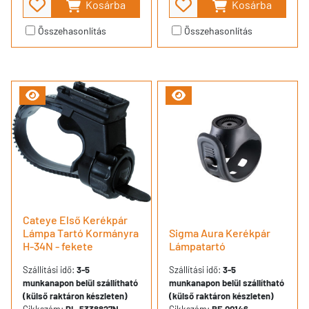
Kosárba
Kosárba
Összehasonlítás
Összehasonlítás
Cateye Első Kerékpár
Lámpa Tartó Kormányra
Sigma Aura Kerékpár
H-34N - fekete
Lámpatartó
Szállítási idő:
3-5
Szállítási idő:
3-5
munkanapon belül szállítható
munkanapon belül szállítható
(külső raktáron készleten)
(külső raktáron készleten)
Cikkszám:
PL-5338827N
Cikkszám:
BF-00146