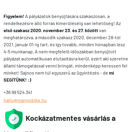
Figyelem!
A pályázatok benyújtására szakaszosan, a
rendelkezésre álló forrás kimerüléséig van lehetőség! Az
első szakasz 2020. november 23. és 27. között
van
meghatározva, a második szakasz 2020. december 28-tól
2021. január 01-ig tart, és így tovább, minden hónapban lesz
4-5 munkanap. A nem megfelelő időszakban benyújtott
pályázat automatikusan elutasításra kerül, ezért aki szeretne
állami támogatással venni bringát, mindenképp keressen fel
minket! Sajnos nem túl egyszerű az ügyintézés - de
mi
SEGÍTÜNK! :)
+36 99 524 341
hallo@mangobike.hu
Kockázatmentes vásárlás a