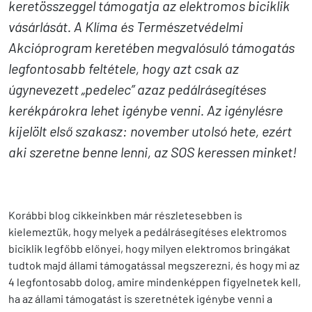
keretösszeggel támogatja az elektromos biciklik
vásárlását. A Klíma és Természetvédelmi
Akcióprogram keretében megvalósuló támogatás
legfontosabb feltétele, hogy azt csak az
úgynevezett „pedelec” azaz pedálrásegítéses
kerékpárokra lehet igénybe venni. Az igénylésre
kijelölt első szakasz: november utolsó hete, ezért
aki szeretne benne lenni, az SOS keressen minket!
Korábbi blog cikkeinkben már részletesebben is
kielemeztük, hogy
melyek a pedálrásegítéses elektromos
biciklik legfőbb előnyei
, hogy
milyen elektromos bringákat
tudtok majd állami támogatással megszerezni,
és hogy mi az
4 legfontosabb dolog,
amire mindenképpen figyelnetek kell,
ha az állami támogatást is szeretnétek igénybe venni
a