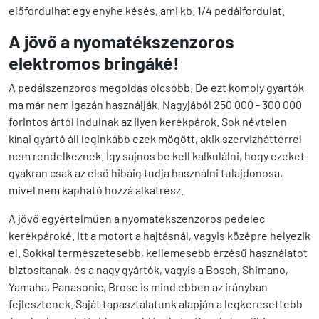
előfordulhat egy enyhe késés, ami kb. 1/4 pedálfordulat.
A jövő a nyomatékszenzoros
elektromos bringáké!
A pedálszenzoros megoldás olcsóbb. De ezt komoly gyártók
ma már nem igazán használják. Nagyjából 250 000 - 300 000
forintos ártól indulnak az ilyen kerékpárok. Sok névtelen
kínai gyártó áll leginkább ezek mögött, akik szervizháttérrel
nem rendelkeznek. Így sajnos be kell kalkulálni, hogy ezeket
gyakran csak az első hibáig tudja használni tulajdonosa,
mivel nem kapható hozzá alkatrész.
A jövő egyértelműen a nyomatékszenzoros pedelec
kerékpároké. Itt a motort a hajtásnál, vagyis középre helyezik
el. Sokkal természetesebb, kellemesebb érzésű használatot
biztosítanak, és a nagy gyártók, vagyis a Bosch, Shimano,
Yamaha, Panasonic, Brose is mind ebben az irányban
fejlesztenek. Saját tapasztalatunk alapján a legkeresettebb