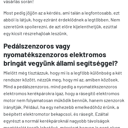
vásárlás során!
Most pedig jöjjön az a kérdés, ami talán a legfontosabb, ezt
abból is látjuk, hogy eziránt érdeklődnek a legtöbben. Nem
szeretünk spoilerezni, de azt előre kijelenthetjük, ezúttal
egy kicsit részrehajlóak leszünk.
Pedálszenzoros vagy
nyomatékszenzoros elektromos
bringát vegyünk állami segítséggel?
Mielőtt még tisztázzuk, hogy mi is a legfőbb különbség a két
rendszer között, nézzük meg, hogy mi az, amiben közösek.
Mind a pedálszenzoros, mind pedig a nyomatékszenzoros
elektromos kerékpárokra igaz, hogy a rásegítő elektromos
motor nem folyamatosan működik bennük, hanem szenzorok
irányítják. Például, ha egy nehezebb emelkedőhöz érünk, a
beépített elektromotor bekapcsol, és rásegít. Ezáltal
egyrészt a normál kerékpároknál nagyobb távolságok
megtételét teszik lehetővé, másrészt hegyen is pont olyan