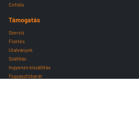
Cofidis
Támogatás
Szerviz
Fizetés
Utalványok
Szállítás
Ingyenes kiszállítás
Fogyasztóbarát
Impresszum