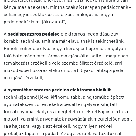
kényelmes a tekerés, mintha csak sík terepen pedáloznánk -
sokan úgy is szokták ezt az érzést emlegetni, hogy a
pedelecek “kisimítják az utat”.
A
pedálszenzoros pedelec
elektromos megoldása egy
korábbi technika, amit ma már elavultnak is tekinthetünk.
Ennek működési elve, hogy a kerékpár hajtómű tengelyén
található mágneses tárcsa mozgása által keltett mágneses
térváltozást érzékeli a vele szembe állított érzékelő, ami
működésbe hozza az elektromotort. Gyakorlatilag a pedál
mozgását érzékeli.
A
nyomatékszenzoros pedelec elektromos biciklik
technikája ennél jóval kifinomultabb:
a hajtóműbe épített
nyomatékszenzor érzékeli a pedál tengelyére kifejtett
forgatónyomatékot, és a megfelelő értéknél kapcsolja be a
motort, valamint a nyomaték nagyságának megfelelően segít
rá a hajtásra. Vagyis azt érzékeli, hogy milyen erővel
próbáljuk taposni a pedált. Az egyszerűbb változatoknál