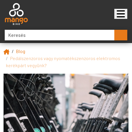
Blog
Pedálszenzoros vagy nyomatékszenzoros elektromos
kerékpárt vegyünk?