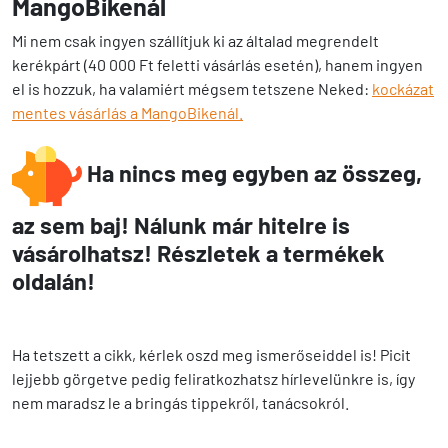
MangoBikenál
Mi nem csak ingyen szállítjuk ki az általad megrendelt
kerékpárt (40 000 Ft feletti vásárlás esetén), hanem ingyen
el is hozzuk, ha valamiért mégsem tetszene Neked:
kockázat
mentes vásárlás a MangoBikenál.
Ha nincs meg egyben az összeg,
az sem baj! Nálunk már hitelre is
vásárolhatsz! Részletek a termékek
oldalán!
Ha tetszett a cikk, kérlek oszd meg ismerőseiddel is! Picit
lejjebb görgetve pedig feliratkozhatsz hírlevelünkre is, így
nem maradsz le a bringás tippekről, tanácsokról.