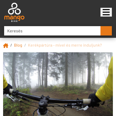
Blog
Kerékpártúra - mivel és merre induljunk?