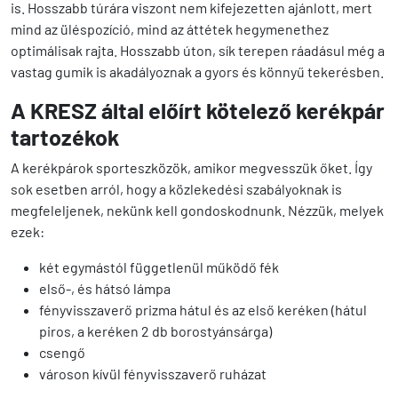
is. Hosszabb túrára viszont nem kifejezetten ajánlott, mert
mind az üléspozíció, mind az áttétek hegymenethez
optimálisak rajta. Hosszabb úton, sík terepen ráadásul még a
vastag gumik is akadályoznak a gyors és könnyű tekerésben.
A KRESZ által előírt kötelező kerékpár
tartozékok
A kerékpárok sporteszközök, amikor megvesszük őket. Így
sok esetben arról, hogy a közlekedési szabályoknak is
megfeleljenek, nekünk kell gondoskodnunk. Nézzük, melyek
ezek:
két egymástól függetlenül működő fék
első-, és hátsó lámpa
fényvisszaverő prizma hátul és az első keréken (hátul
piros, a keréken 2 db borostyánsárga)
csengő
városon kívül fényvisszaverő ruházat