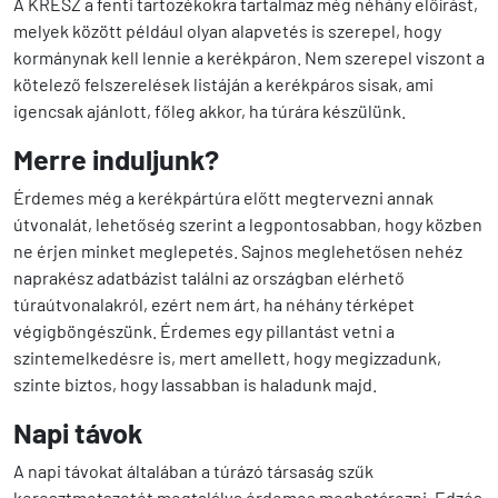
A KRESZ a fenti tartozékokra tartalmaz még néhány előírást,
melyek között például olyan alapvetés is szerepel, hogy
kormánynak kell lennie a kerékpáron. Nem szerepel viszont a
kötelező felszerelések listáján a kerékpáros sisak, ami
igencsak ajánlott, főleg akkor, ha túrára készülünk.
Merre induljunk?
Érdemes még a kerékpártúra előtt megtervezni annak
útvonalát, lehetőség szerint a legpontosabban, hogy közben
ne érjen minket meglepetés. Sajnos meglehetősen nehéz
naprakész adatbázist találni az országban elérhető
túraútvonalakról, ezért nem árt, ha néhány térképet
végigböngészünk. Érdemes egy pillantást vetni a
szintemelkedésre is, mert amellett, hogy megizzadunk,
szinte biztos, hogy lassabban is haladunk majd.
Napi távok
A napi távokat általában a túrázó társaság szűk
keresztmetszetét megtalálva érdemes meghatározni. Edzés