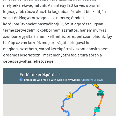
melynek nekivághatunk. A mintegy 120 km-es útvonal
legnagyobb része Ausztria legjobban értékelt bicikliútján
vezet és Magyarországon is a nemrég átadott
kerékpárútvonalat használhatjuk. Az út egy része ugyan
természetvédelmi okokból nem aszfaltos, hanem murvás,
azonban egyáltalán nem kell nehéz tereppel számolnunk. Így,
ha épp az van kéznél, még országúti bringával is
megkockáztatható. Városi kerékpárral viszont annyira nem
érdemes kísérletezni, mert hiányozni fog a túra során a
sebességváltás lehetősége.