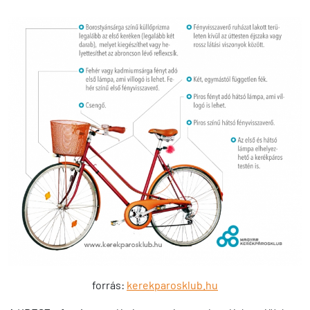
forrás:
kerekparosklub.hu