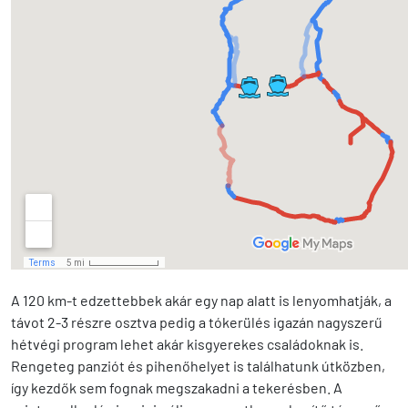
A 120 km-t edzettebbek akár egy nap alatt is lenyomhatják, a
távot 2-3 részre osztva pedig a tókerülés igazán nagyszerű
hétvégi program lehet akár kisgyerekes családoknak is.
Rengeteg panziót és pihenőhelyet is találhatunk útközben,
így kezdők sem fognak megszakadni a tekerésben. A