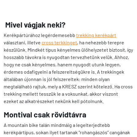
M
ivel vágjak neki?
Kerékpártúrához legérdemesebb
trekking kerékpárt
választani, illetve
cross terkkinget
, ha nehezebb terepre
készülünk. Mindkét típus kényelmes ülőhelyzetet biztosít, így
hosszabb távokra is nyugodtan tervezhetünk velük. Ahhoz,
hogy ne csak kényelmes, hanem nyugodt utunk legyen,
érdemes odafigyelni a felszereltségükre is. A trekkingek
általában újonnan is jól felszereltek: minden olyan
megtalálható rajtuk, mely a KRESZ szerint kötelező. Ha cross
trekking mellett tesszük le a voksunkat, akkor viszont
ezeket az alkatrészeket nekünk kell pótolnunk.
Montival csak rövidtávra
A mountain bike talán mindmáig a legelterjedtebb
kerékpártípus, sokan ilyet tartanak “rohangászós” cangának