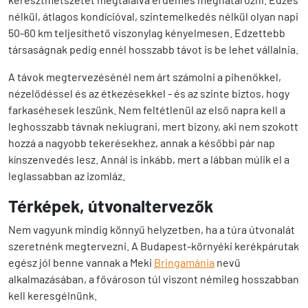
nélkül, átlagos kondícióval, szintemelkedés nélkül olyan napi
50-60 km teljesíthető viszonylag kényelmesen. Edzettebb
társaságnak pedig ennél hosszabb távot is be lehet vállalnia.
A távok megtervezésénél nem árt számolni a pihenőkkel,
nézelődéssel és az étkezésekkel - és az szinte biztos, hogy
farkaséhesek leszünk. Nem feltétlenül az első napra kell a
leghosszabb távnak nekiugrani, mert bizony, aki nem szokott
hozzá a nagyobb tekerésekhez, annak a későbbi pár nap
kínszenvedés lesz. Annál is inkább, mert a lábban múlik el a
leglassabban az izomláz.
Térképek, útvonaltervezők
Nem vagyunk mindig könnyű helyzetben, ha a túra útvonalát
szeretnénk megtervezni. A Budapest-környéki kerékpárutak
egész jól benne vannak a Meki
Bringamánia
nevű
alkalmazásában, a fővároson túl viszont némileg hosszabban
kell keresgélnünk.