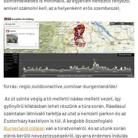
szintemelkedés is minimális, az egyetlen nehezítő tényező,
amivel számolni kell, az a helyenként erős szembeszél.
forrás: regio.outdooractive.com/oar-burgenland/de/
Az út szinte végig a tó melletti nádas mellett vezet, így
gyönyörű kilátásban lehet részünk a túra során. Ráadásul
számtalan látnivaló tarkítja az utat a nemzeti parkon és az
Eszterházy kastélyon is túl. A begjobb összefoglaló
Burgerland oldalán
van a túratvonalról, és az utunk során
elénk kerülő nevezetességekről, így arra érdemes indulás