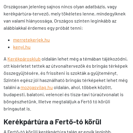
Országosan jelenleg sajnos nincs olyan adatbázis, vagy
kerékpártúra-tervező, mely tökéletes lenne, mindegyiknek
van valami hiányossága. Országos szinten leginkább az
alábbiakkal érdemes egy próbát tenni:
merretekerjek.hu
kenyi.hu
A
Kerékpárosklub
oldalán lehet még a témában tájékozódni,
ott kísérletet tettek az útvonaltervezők és bringás térképek
összegyűjtésére, és frissíteni is szokták a gyűjteményt.
Szintén egész jól használható bringás térképeket lehet még
találni a
mozgasvilag.hu
oldalán, ahol, többek között,
budapesti, balatoni, velencei és tisza-tavi túraútvonalat is
böngészhetünk. Illetve megtaláljuk a Fertő tó körüli
bringautat is.
Kerékpártúra a Fertő-tó körül
A Fertő-tó körüli kerékpártúra talán az egyik legjobb,