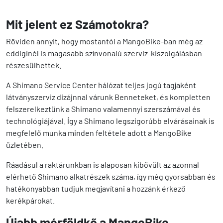
Mit jelent ez Számotokra?
Röviden annyit, hogy mostantól a MangoBike-ban még az
eddiginél is magasabb színvonalú szerviz-kiszolgálásban
részesülhettek.
A Shimano Service Center hálózat teljes jogú tagjaként
látványszerviz dizájnnal várunk Benneteket, és kompletten
felszerelkeztünk a Shimano valamennyi szerszámával és
technológiájával. Így a Shimano legszigorúbb elvárásainak is
megfelelő munka minden feltétele adott a MangoBike
üzletében.
Ráadásul a raktárunkban is alaposan kibővült az azonnal
elérhető Shimano alkatrészek száma, így még gyorsabban és
hatékonyabban tudjuk megjavítani a hozzánk érkező
kerékpárokat.
Újabb mérföldkő a MangoBike