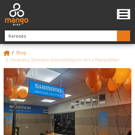
Blog
Hivatalos Shimano Szervizközpont lett a MangoBike!