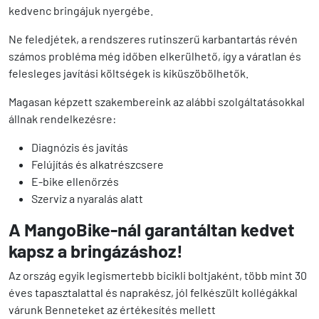
kedvenc bringájuk nyergébe.
Ne feledjétek, a rendszeres rutinszerű karbantartás révén
számos probléma még időben elkerülhető, így a váratlan és
felesleges javítási költségek is kiküszöbölhetők.
Magasan képzett szakembereink az alábbi szolgáltatásokkal
állnak rendelkezésre:
Diagnózis és javítás
Felújítás és alkatrészcsere
E-bike ellenőrzés
Szerviz a nyaralás alatt
A MangoBike-nál garantáltan kedvet
kapsz a bringázáshoz!
Az ország egyik legismertebb bicikli boltjaként, több mint 30
éves tapasztalattal és naprakész, jól felkészült kollégákkal
várunk Benneteket az értékesítés mellett