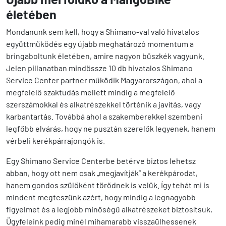
életében
Mondanunk sem kell, hogy a Shimano-val való hivatalos
együttműködés egy újabb meghatározó momentum a
bringaboltunk életében, amire nagyon büszkék vagyunk.
Jelen pillanatban mindössze 10 db hivatalos Shimano
Service Center partner működik Magyarországon, ahol a
megfelelő szaktudás mellett mindig a megfelelő
szerszámokkal és alkatrészekkel történik a javítás, vagy
karbantartás. Továbbá ahol a szakemberekkel szembeni
legfőbb elvárás, hogy ne pusztán szerelők legyenek, hanem
vérbeli kerékpárrajongók is.
Egy Shimano Service Centerbe betérve biztos lehetsz
abban, hogy ott nem csak „megjavítják” a kerékpárodat,
hanem gondos szülőként törődnek is velük. Így tehát mi is
mindent megteszünk azért, hogy mindig a legnagyobb
figyelmet és a legjobb minőségű alkatrészeket biztosítsuk,
Ügyfeleink pedig minél mihamarabb visszaülhessenek