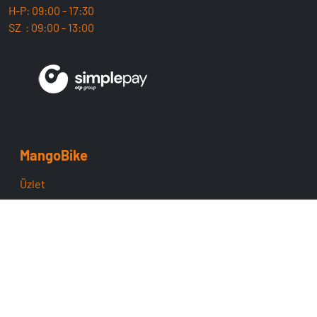
H-P: 09:00 - 17:30
SZ : 09:00 - 13:00
MangoBike
Üzlet
Team
ÁSZF
Adatvédelem
Cofidis
Támogatás