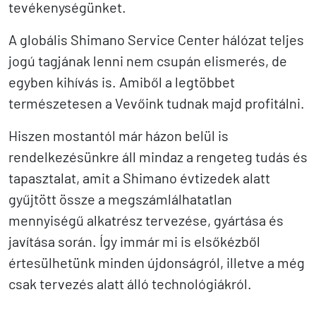
tevékenységünket.
A globális Shimano Service Center hálózat teljes
jogú tagjának lenni nem csupán elismerés, de
egyben kihívás is. Amiből a legtöbbet
természetesen a Vevőink tudnak majd profitálni.
Hiszen mostantól már házon belül is
rendelkezésünkre áll mindaz a rengeteg tudás és
tapasztalat, amit a Shimano évtizedek alatt
gyűjtött össze a megszámlálhatatlan
mennyiségű alkatrész tervezése, gyártása és
javítása során. Így immár mi is elsőkézből
értesülhetünk minden újdonságról, illetve a még
csak tervezés alatt álló technológiákról.