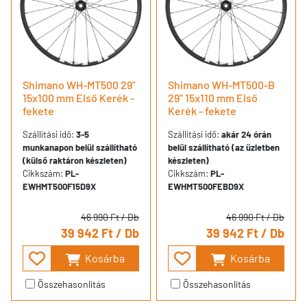
Shimano WH-MT500 29"
Shimano WH-MT500-B
15x100 mm Első Kerék -
29" 15x110 mm Első
fekete
Kerék - fekete
Szállítási idő:
3-5
Szállítási idő:
akár 24 órán
munkanapon belül szállítható
belül szállítható (az üzletben
(külső raktáron készleten)
készleten)
Cikkszám:
PL-
Cikkszám:
PL-
EWHMT500F15D9X
EWHMT500FEBD9X
46 990 Ft
/ Db
46 990 Ft
/ Db
39 942 Ft
/ Db
39 942 Ft
/ Db
Kosárba
Kosárba
Összehasonlítás
Összehasonlítás