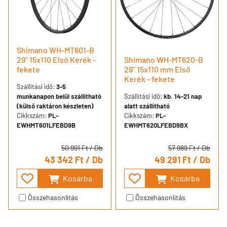
Shimano WH-MT601-B
29" 15x110 Első Kerék -
Shimano WH-MT620-B
fekete
29" 15x110 mm Első
Kerék - fekete
Szállítási idő:
3-5
munkanapon belül szállítható
Szállítási idő:
kb. 14-21 nap
(külső raktáron készleten)
alatt szállítható
Cikkszám:
PL-
Cikkszám:
PL-
EWHMT601LFEBD9B
EWHMT620LFEBD9BX
50 991 Ft
/ Db
57 989 Ft
/ Db
43 342 Ft
/ Db
49 291 Ft
/ Db
Kosárba
Kosárba
Összehasonlítás
Összehasonlítás