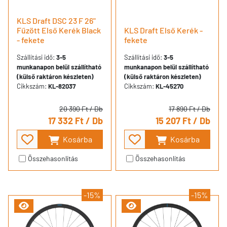
KLS Draft DSC 23 F 26"
Fűzött Első Kerék Black
KLS Draft Első Kerék -
- fekete
fekete
Szállítási idő:
3-5
Szállítási idő:
3-5
munkanapon belül szállítható
munkanapon belül szállítható
(külső raktáron készleten)
(külső raktáron készleten)
Cikkszám:
KL-82037
Cikkszám:
KL-45270
20 390 Ft
/ Db
17 890 Ft
/ Db
17 332 Ft
/ Db
15 207 Ft
/ Db
Kosárba
Kosárba
Összehasonlítás
Összehasonlítás
-15%
-15%