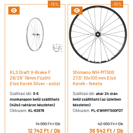
-15%
-15%
KLS Draft V-Brake F
Shimano WH-MT500
28/29" 19mm Fűzött
27,5" 10x100 mm Első
Első Kerék Silver - ezüst
Kerék - fekete
Szállítási idő:
3-5
Szállítási idő:
akár 24 órán
munkanapon belül szállítható
belül szállítható (az üzletben
(külső raktáron készleten)
készleten)
Cikkszám:
KL-82678
Cikkszám:
PL-EWHMT500FD7
14 990 Ft
/ Db
42 990 Ft
/ Db
12 742 Ft
/ Db
36 542 Ft
/ Db