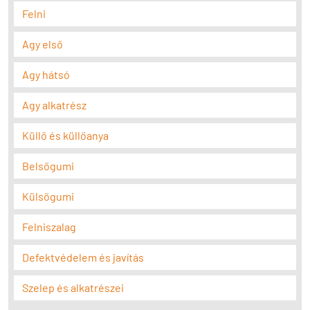
Felni
Agy első
Agy hátsó
Agy alkatrész
Küllő és küllőanya
Belsőgumi
Külsőgumi
Felniszalag
Defektvédelem és javítás
Szelep és alkatrészei