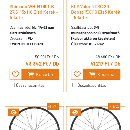
Shimano WH-MT601-B
KLS Valor 3 DSC 29"
27,5" 15x110 Első Kerék -
Boost 15X110 Első Kerék
fekete
- fekete
Szállítási idő:
kb. 14-21 nap
Szállítási idő:
3-5
alatt szállítható
munkanapon belül szállítható
Cikkszám:
PL-
(külső raktáron készleten)
EWHMT601LFEBD7B
Cikkszám:
KL-71742
50 991 Ft
/ Db
48 490 Ft
/ Db
43 342 Ft
/ Db
41 217 Ft
/ Db
Kosárba
Kosárba
Összehasonlítás
Összehasonlítás
-15%
-15%