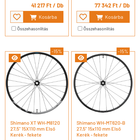
41 217 Ft
/ Db
77 342 Ft
/ Db
Kosárba
Kosárba
Összehasonlítás
Összehasonlítás
-15%
-15%
Shimano XT WH-M8120
Shimano WH-MT620-B
27,5" 15X110 mm Első
27,5" 15x110 mm Első
Kerék - fekete
Kerék - fekete