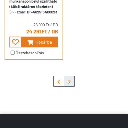
munkanapon belül szállítható
(külső raktáron készleten)
Cikkszám:
BF-A62515A00023
26 990 Ft
/ DB
24 291 Ft
/ DB
Kosárba
Összehasonlítás