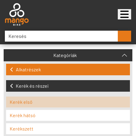
Kategóriák
Alkatrészek
Kerék és részei
Kerék első
Kerék hátsó
Kerékszett