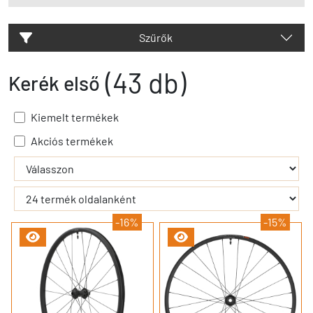
Szűrők
(43 db)
Kerék első
Kiemelt termékek
Akciós termékek
- - filter_submit - -
-16%
-15%