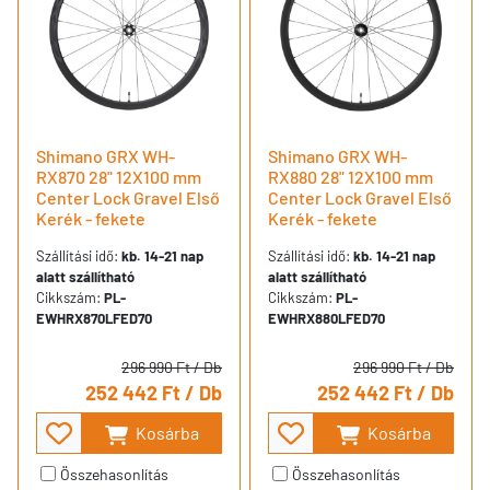
Shimano GRX WH-
Shimano GRX WH-
RX870 28" 12X100 mm
RX880 28" 12X100 mm
Center Lock Gravel Első
Center Lock Gravel Első
Kerék - fekete
Kerék - fekete
Szállítási idő:
kb. 14-21 nap
Szállítási idő:
kb. 14-21 nap
alatt szállítható
alatt szállítható
Cikkszám:
PL-
Cikkszám:
PL-
EWHRX870LFED70
EWHRX880LFED70
296 990 Ft
/ Db
296 990 Ft
/ Db
252 442 Ft
/ Db
252 442 Ft
/ Db
Kosárba
Kosárba
Összehasonlítás
Összehasonlítás