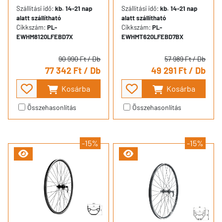
Szállítási idő:
kb. 14-21 nap
Szállítási idő:
kb. 14-21 nap
alatt szállítható
alatt szállítható
Cikkszám:
PL-
Cikkszám:
PL-
EWHM8120LFEBD7X
EWHMT620LFEBD7BX
90 990 Ft
/ Db
57 989 Ft
/ Db
77 342 Ft
/ Db
49 291 Ft
/ Db
Kosárba
Kosárba
Összehasonlítás
Összehasonlítás
-15%
-15%