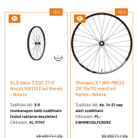
-15%
-15%
KLS Valor 3 DSC 27,5"
Shimano XT WH-M8120
Boost 15X110 Első Kerék
29" 15x110 mm Első
- fekete
Kerék - fekete
Szállítási idő:
3-5
Szállítási idő:
kb. 14-21 nap
munkanapon belül szállítható
alatt szállítható
(külső raktáron készleten)
Cikkszám:
PL-
Cikkszám:
KL-71747
EWHM8120LFEBD9X
48 490 Ft
/ Db
90 990 Ft
/ Db